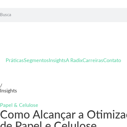
Práticas
Segmentos
Insights
A Radix
Carreiras
Contato
/
Insights
Papel & Celulose
Como Alcançar a Otimizaç
de Papel e Celulose