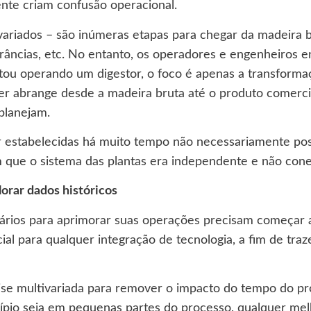
nte criam confusão operacional.
variados – são inúmeras etapas para chegar da madeira b
râncias, etc. No entanto, os operadores e engenheiros 
stou operando um digestor, o foco é apenas a transforma
m ter abrange desde a madeira bruta até o produto comerc
planejam.
or estabelecidas há muito tempo não necessariamente pos
m que o sistema das plantas era independente e não con
orar dados históricos
ios para aprimorar suas operações precisam começar a c
ial para qualquer integração de tecnologia, a fim de tra
nálise multivariada para remover o impacto do tempo do 
ípio seja em pequenas partes do processo, qualquer mel