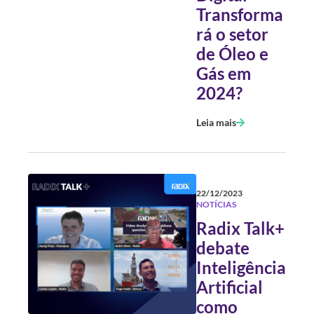
Transforma
rá o setor
de Óleo e
Gás em
2024?
Leia mais
22/12/2023
NOTÍCIAS
Radix Talk+
debate
Inteligência
Artificial
como