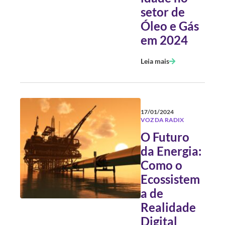
setor de
Óleo e Gás
em 2024
Leia mais
17/01/2024
VOZ DA RADIX
O Futuro
da Energia:
Como o
Ecossistem
a de
Realidade
Digital