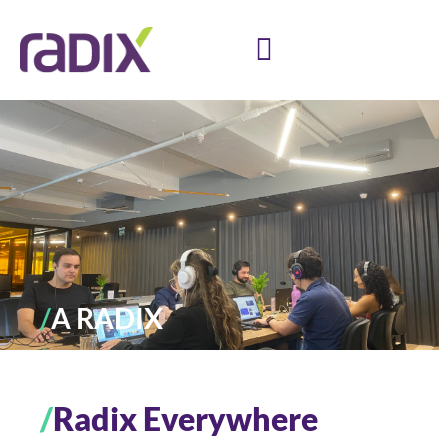
/
A RADIX
/
Radix Everywhere