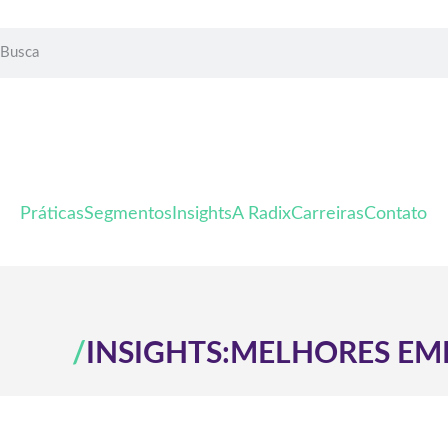
Práticas
Segmentos
Insights
A Radix
Carreiras
Contato
/
INSIGHTS:
MELHORES EM