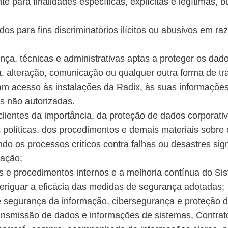
te para finalidades específicas, explícitas e legítimas
os para fins discriminatórios ilícitos ou abusivos em ra
ça, técnicas e administrativas aptas a proteger os dad
da, alteração, comunicação ou qualquer outra forma de tr
 acesso às instalações da Radix, às suas informações 
es não autorizadas.
 clientes da importância, da proteção de dados corpora
 políticas, dos procedimentos e demais materiais sobre
do os processos críticos contra falhas ou desastres sig
mação;
as e procedimentos internos e a melhoria contínua do 
averiguar a eficácia das medidas de segurança adotadas;
de segurança da informação, cibersegurança e proteção
nsmissão de dados e informações de sistemas, Contrato