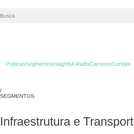
Práticas
Segmentos
Insights
A Radix
Carreiras
Contato
/
SEGMENTOS
Infraestrutura e Transpor