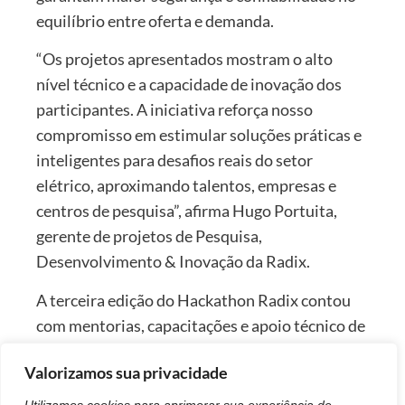
equilíbrio entre oferta e demanda.
“Os projetos apresentados mostram o alto
nível técnico e a capacidade de inovação dos
participantes. A iniciativa reforça nosso
compromisso em estimular soluções práticas e
inteligentes para desafios reais do setor
elétrico, aproximando talentos, empresas e
centros de pesquisa”, afirma Hugo Portuita,
gerente de projetos de Pesquisa,
Desenvolvimento & Inovação da Radix.
A terceira edição do Hackathon Radix contou
com mentorias, capacitações e apoio técnico de
especialistas, além da colaboração com a AXIA
Valorizamos sua privacidade
Energia e o Centro de Pesquisas em Energia
Elétrica (Cepel).
Utilizamos cookies para aprimorar sua experiência de