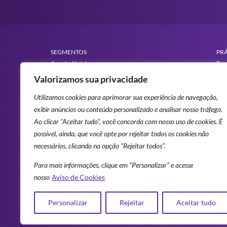
SEGMENTOS
PRÁ
Agroindústria
Eng
Óleo e Gás
Valorizamos sua privacidade
Alimentos e Bebidas
Aut
Papel e Celulose
Educação
Sof
Utilizamos cookies para aprimorar sua experiência de navegação,
Química e Petroquímica
exibir anúncios ou conteúdo personalizado e analisar nosso tráfego.
Financeiro
Con
Saúde
Ao clicar "Aceitar tudo", você concorda com nosso uso de cookies. É
Gás Natural
possível, ainda, que você opte por rejeitar todos os cookies não
Setor Elétrico
Infraestrutura e Transportes
necessários, clicando na opção “Rejeitar todos”.
TI & Telecom
Máquinas e Equipamentos
Para mais informações, clique em “Personalizar” e acesse
Varejo
Metais e Mineração
nosso
Aviso de Cookies
ESCRITÓRIOS RADIX
Personalizar
Rejeitar
Aceitar tudo
Rio de Janeiro . São Paulo . Belo Horizonte . Houston . Amsterdam