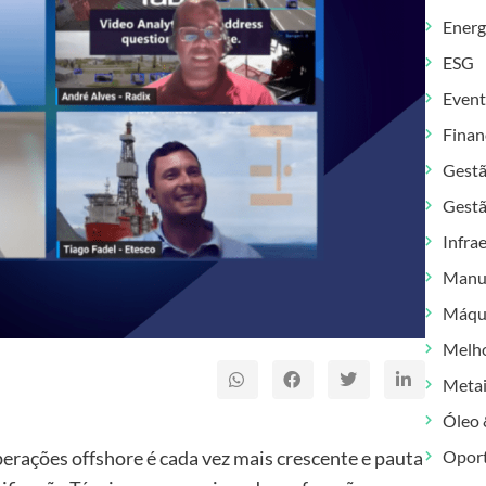
Energ
ESG
Even
Finan
Gest
Gestã
Infra
Manu
Máqu
Melh
Metai
Óleo 
Opor
rações offshore é cada vez mais crescente e pauta