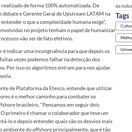
r realizado de forma 100% automatizada. De
da indús
do debate e Gerente Geral de Upstream LATAM na
Tags
entender o que a complexidade humana exige”,
Cultu
 envolvidas no projeto tenham o papel de humanizar
Melho
ocessos vão ser de fato efetivos.
Univer
zer é indicar uma incongruência para que depois os
uitas vezes podemos falhar na detecção dos
o. Por isso os algoritmos entram para nos ajudar
oyola.
ente de Plataforma da Etesco, entende que utilizar
adores é o melhor caminho para combater os
shore brasileiro. “Pensamos em seguir dois
 O primeiro é chamar o colaborador que teve um
á-lo e depois entender quais são os desvios mais
o ambiente do offshore principalmente, que é tão