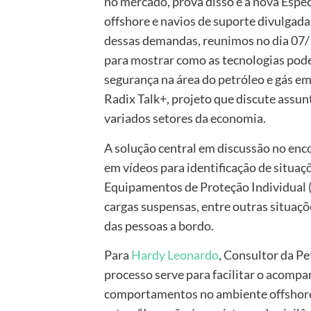
no mercado, prova disso é a nova Espec
offshore e navios de suporte divulgada
dessas demandas, reunimos no dia 07
para mostrar como as tecnologias pode
segurança na área do petróleo e gás em 
Radix Talk+, projeto que discute assu
variados setores da economia.
A solução central em discussão no encon
em vídeos para identificação de situaç
Equipamentos de Proteção Individual (E
cargas suspensas, entre outras situaç
das pessoas a bordo.
Para
Hardy Leonardo
, Consultor da Pe
processo serve para facilitar o acomp
comportamentos no ambiente offshore, 