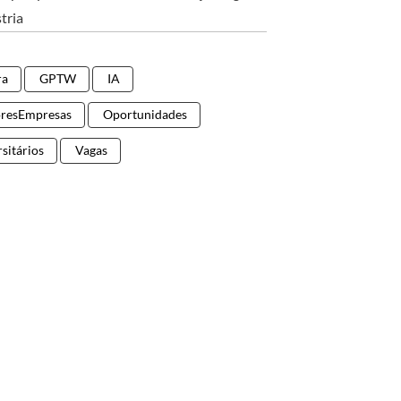
tria
ra
GPTW
IA
resEmpresas
Oportunidades
sitários
Vagas