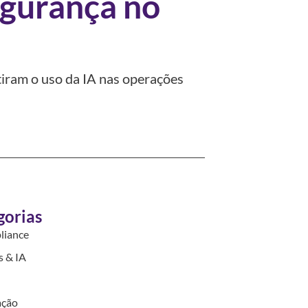
egurança no
utiram o uso da IA nas operações
gorias
liance
 & IA
ação