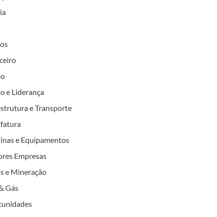
ia
tos
ceiro
ão
o e Liderança
estrutura e Transporte
fatura
inas e Equipamentos
ores Empresas
s e Mineração
& Gás
tunidades