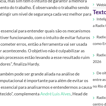
ncia, mas sim tem o intuito de garantir a melhora
Webi
ento do trabalho. É observando o trabalho sendo
Text
tingir um nível de segurança cada vez melhor para
Intel
a Radix
é essencial para entender quais são os mecanismos
Radix
tiver funcionando, com o intuito de evitar futuros
como Em
 cometer erros, então a ferramenta vai ser usada
r acontecendo. O objetivo não é culpabilizar as
Radix
is processos estão levando a esse resultado ruim
2026
ores”, finaliza Hardy.
De oi
 também pode ser grande aliada na análise de
entre a
omputacional é importante para além de evitar os
no Rio 
 essencial para analisarmos e entendermos a causa
ntecido”, complementa
André Luis Alves
, Head de
Radix
centro d