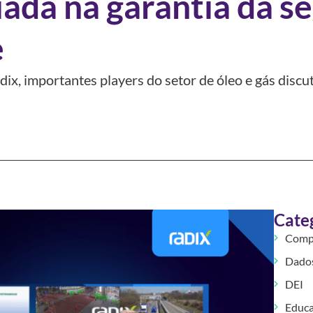
iada na garantia da s
e
dix, importantes players do setor de óleo e gás disc
Cate
Comp
Dados
DEI
Educ