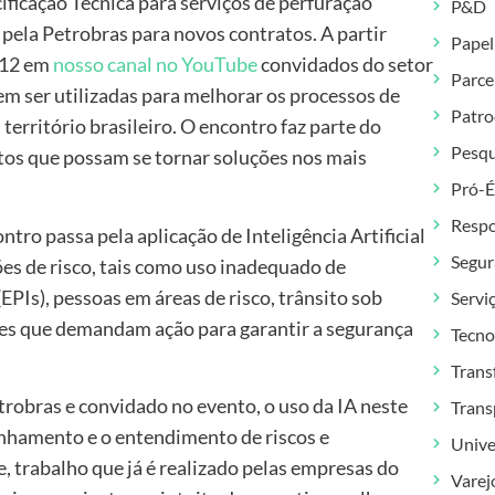
ificação Técnica para serviços de perfuração
P&D
 pela Petrobras para novos contratos. A partir
Papel
/12 em
nosso canal no YouTube
convidados do setor
Parce
m ser utilizadas para melhorar os processos de
Patro
território brasileiro. O encontro faz parte do
Pesqu
ntos que possam se tornar soluções nos mais
Pró-É
Respo
tro passa pela aplicação de Inteligência Artificial
Segur
ões de risco, tais como uso inadequado de
PIs), pessoas em áreas de risco, trânsito sob
Servi
ões que demandam ação para garantir a segurança
Tecno
Trans
trobras e convidado no evento, o uso da IA neste
Trans
anhamento e o entendimento de riscos e
Unive
trabalho que já é realizado pelas empresas do
Varej