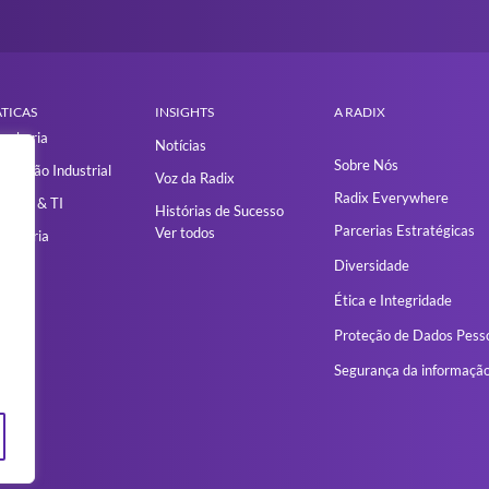
TICAS
INSIGHTS
A RADIX
enharia
Notícias
Sobre Nós
omação Industrial
Voz da Radix
Radix Everywhere
tware & TI
Histórias de Sucesso
Parcerias Estratégicas
Ver todos
sultoria
Diversidade
Ética e Integridade
Proteção de Dados Pess
Segurança da informaçã