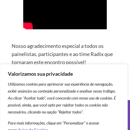
Nosso agradecimento especial a todos os
painelistas, participantes e ao time Radix que
tornaram este encontro possível!
Valorizamos sua privacidade
Até o próximo encontro estratégico da Radix!
Utilizamos cookies para aprimorar sua experiência de navegação,
exibir anúncios ou conteúdo personalizado e analisar nosso tráfego.
Ao clicar "Aceitar tudo", você concorda com nosso uso de cookies. É
possível, ainda, que você opte por rejeitar todos os cookies não
necessários, clicando na opção “Rejeitar todos”.
Siga-nos
Para mais informações, clique em “Personalizar” e acesse
nosso
Aviso de Cookies