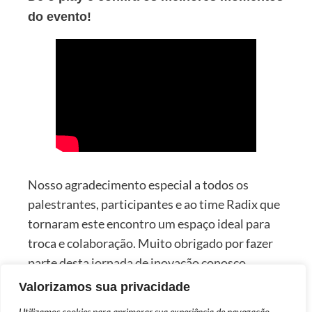
do evento!
Nosso agradecimento especial a todos os
palestrantes, participantes e ao time Radix que
tornaram este encontro um espaço ideal para
troca e colaboração. Muito obrigado por fazer
parte desta jornada de inovação conosco.
Valorizamos sua privacidade
Até a próxima edição do Radix Summit!
Utilizamos cookies para aprimorar sua experiência de navegação,