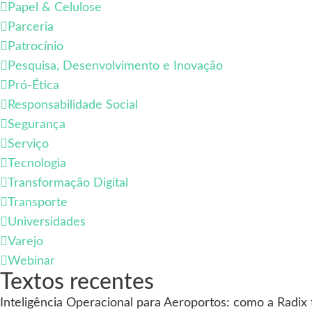
Papel & Celulose
Parceria
Patrocínio
Pesquisa, Desenvolvimento e Inovação
Pró-Ética
Responsabilidade Social
Segurança
Serviço
Tecnologia
Transformação Digital
Transporte
Universidades
Varejo
Webinar
Textos recentes
Inteligência Operacional para Aeroportos: como a Radix