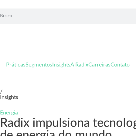
Práticas
Segmentos
Insights
A Radix
Carreiras
Contato
/
Insights
Energia
Radix impulsiona tecnolo
de energia do mundo