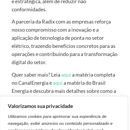
e estratégica, além de reduzir não
conformidades.
A parceria da Radix com as empresas reforça
nosso compromisso com a inovação e a
aplicação de tecnologia de ponta no setor
elétrico, trazendo benefícios concretos para as
operações e contribuindo para a transformação
digital do setor.
Quer saber mais? Leia
aqui
a matéria completa
no CanalEnergia e
aqui
a matéria do Brasil
Energia e descubra mais detalhes sobre como a
tecnologia foi desenvolvida, quais desafios
Valorizamos sua privacidade
específicos ela ajuda a superar e como está
impactando as operações das empresas.
Utilizamos cookies para aprimorar sua experiência de
navegação, exibir anúncios ou conteúdo personalizado e