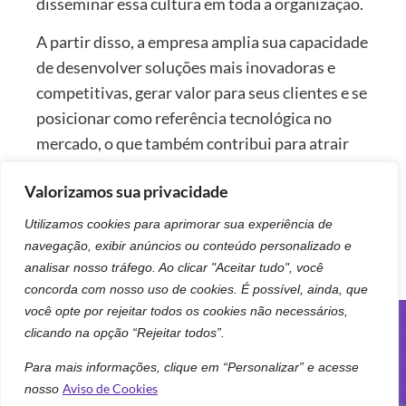
disseminar essa cultura em toda a organização.
A partir disso, a empresa amplia sua capacidade
de desenvolver soluções mais inovadoras e
competitivas, gerar valor para seus clientes e se
posicionar como referência tecnológica no
mercado, o que também contribui para atrair
novos clientes, impulsionar a inovação e
Valorizamos sua privacidade
viabilizar a criação de soluções cada vez mais
avançadas.
Utilizamos cookies para aprimorar sua experiência de
navegação, exibir anúncios ou conteúdo personalizado e
analisar nosso tráfego. Ao clicar "Aceitar tudo", você
concorda com nosso uso de cookies. É possível, ainda, que
você opte por rejeitar todos os cookies não necessários,
clicando na opção “Rejeitar todos”.
Siga-nos
Para mais informações, clique em “Personalizar” e acesse
Aviso de Cookies
nosso