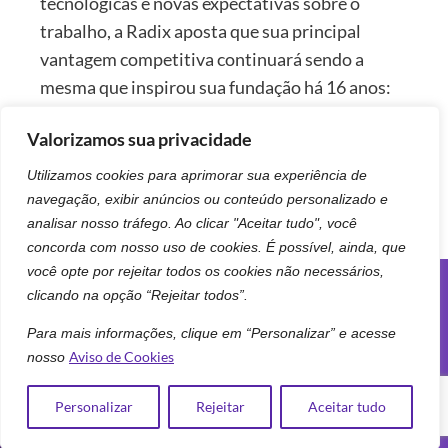
tecnológicas e novas expectativas sobre o
trabalho, a Radix aposta que sua principal
vantagem competitiva continuará sendo a
mesma que inspirou sua fundação há 16 anos:
uma cultura forte o suficiente para se
Valorizamos sua privacidade
transformar continuamente sem perder suas
raízes.
Utilizamos cookies para aprimorar sua experiência de
navegação, exibir anúncios ou conteúdo personalizado e
analisar nosso tráfego. Ao clicar "Aceitar tudo", você
concorda com nosso uso de cookies. É possível, ainda, que
você opte por rejeitar todos os cookies não necessários,
clicando na opção “Rejeitar todos”.
Siga-nos
Para mais informações, clique em “Personalizar” e acesse
Aviso de Cookies
nosso
Personalizar
Rejeitar
Aceitar tudo
Visite o site da Radix US