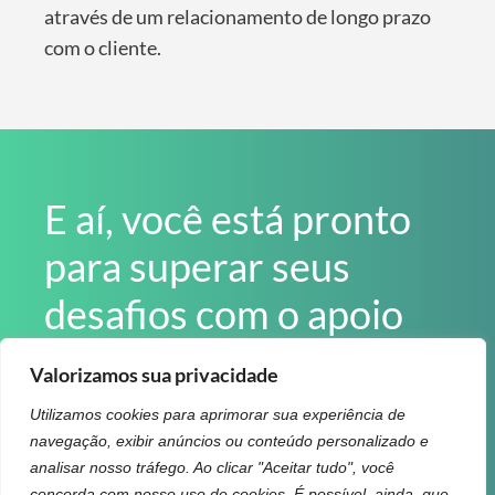
através de um relacionamento de longo prazo
com o cliente.
E aí, você está pronto
para superar seus
desafios com o apoio
da Radix?
Valorizamos sua privacidade
Fale com um especialista
Utilizamos cookies para aprimorar sua experiência de
navegação, exibir anúncios ou conteúdo personalizado e
analisar nosso tráfego. Ao clicar "Aceitar tudo", você
concorda com nosso uso de cookies. É possível, ainda, que